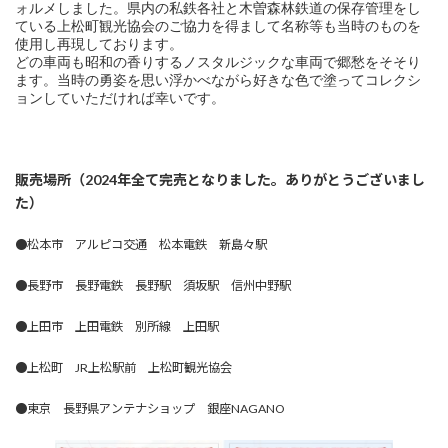
ォルメしました。県内の私鉄各社と木曽森林鉄道の保存管理をし
ている上松町観光協会のご協力を得まして名称等も当時のものを
使用し再現しております。
どの車両も昭和の香りするノスタルジックな車両で郷愁をそそり
ます。当時の勇姿を思い浮かべながら好きな色で塗ってコレクシ
ョンしていただければ幸いです。
販売場所（2024年全て完売となりました。ありがとうございまし
た）
●松本市 アルピコ交通 松本電鉄 新島々駅
●長野市 長野電鉄 長野駅 須坂駅 信州中野駅
●上田市 上田電鉄 別所線 上田駅
●上松町 JR上松駅前 上松町観光協会
●東京 長野県アンテナショップ 銀座NAGANO