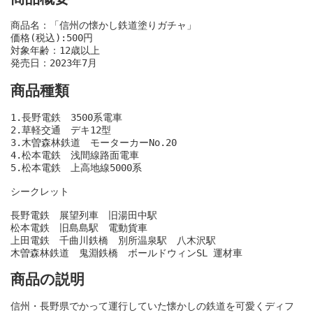
商品名：「信州の懐かし鉄道塗りガチャ」
価格(税込):500円
対象年齢：12歳以上
発売日：2023年7月
商品種類
1.長野電鉄　3500系電車
2.草軽交通　デキ12型
3.木曽森林鉄道　モーターカーNo.20
4.松本電鉄　浅間線路面電車
5.松本電鉄　上高地線5000系
シークレット
長野電鉄　展望列車　旧湯田中駅
松本電鉄　旧島島駅　電動貨車
上田電鉄　千曲川鉄橋　別所温泉駅　八木沢駅
木曽森林鉄道　鬼淵鉄橋　ボールドウィンSL 運材車
商品の説明
信州・長野県でかって運行していた懐かしの鉄道を可愛くディフ