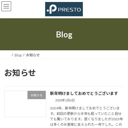
コ
ナ
ン
ビ
テ
ゲ
ン
ー
ツ
シ
へ
ョ
Blog
ス
ン
キ
に
ッ
移
プ
動
Blog
お知らせ
お知らせ
新年明けましておめでとうございます
お知らせ
2024年1月6日
2024年、新年明けましておめでとうございま
す。前回の更新から半年も経っていたこと自分
でも驚いております。遅くなりましたが2023年
は多くのお客様に支えられた一年でした。この