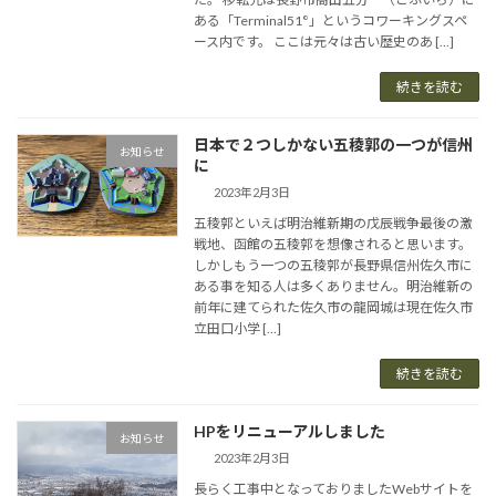
ある「Terminal51°」というコワーキングスペ
ース内です。 ここは元々は古い歴史のあ […]
続きを読む
日本で２つしかない五稜郭の一つが信州
お知らせ
に
2023年2月3日
五稜郭といえば明治維新期の戊辰戦争最後の激
戦地、函館の五稜郭を想像されると思います。
しかしもう一つの五稜郭が長野県信州佐久市に
ある事を知る人は多くありません。明治維新の
前年に建てられた佐久市の龍岡城は現在佐久市
立田口小学 […]
続きを読む
HPをリニューアルしました
お知らせ
2023年2月3日
長らく工事中となっておりましたWebサイトを