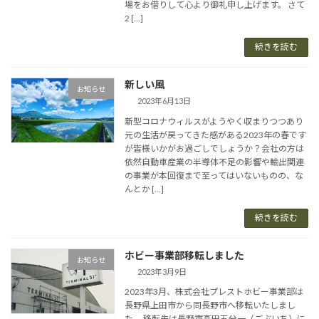
場をお借りして心より御礼申し上げます。 さて
2 […]
続きを読む
新しい風
お知らせ
2023年6月13日
新型コロナウィルスがようやく収まりつつあり
元の生活が戻ってきた感がある2023年の春です
が皆様いかがお過ごしでしょうか？会社の方は
依然自動車産業の半導体不足の影響や輸出関連
の事業が本回復まで至ってはいないものの、な
んとか […]
続きを読む
ホビー事業部移転しました
お知らせ
2023年3月9日
2023年3月、株式会社プレストホビー事業部は
長野県上田市から同長野市へ移転いたしまし
た。 移転先は長野市高田五分一（ごぶいち）に